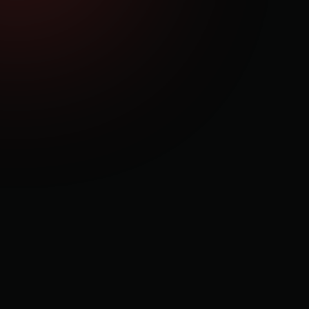
Modelo 100% validado: +150 casos de éxito en
menos de 12 meses.
Solo necesitas 1 creador de contenido para
empezar a generar ingresos consistentes.
Sin marca personal, sin experiencia, sin inversión
inicial.