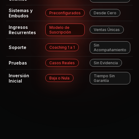
Sistemas y
Preconfigurados
Desde Cero
Embudos
Ingresos
Modelo de
Ventas Únicas
Recurrentes
Suscripción
Sin
Soporte
Coaching 1 a 1
Acompañamiento
Pruebas
Casos Reales
Sin Evidencia
Inversión
Tiempo Sin
Baja o Nula
Inicial
Garantía